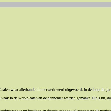
aalen waar allerhande timmerwerk werd uitgevoerd. In de loop der jare
 vaak in de werkplaats van de aannemer werden gemaakt. Dit is nu, do
en produceren we nu kozijnen en deuren voor zowel aannemers als particu