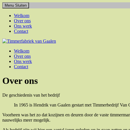
Menu
Sluiten
Welkom
Over ons
Ons werk
Contact
Timmerfabriek van Gaalen
Welkom
Over ons
Ons werk
Contact
Over ons
De geschiedenis van het bedrijf
In 1965 is Hendrik van Gaalen gestart met Timmerbedrijf Van G
Voorheen was het zo dat kozijnen en deuren door de vaste timmerman
nauwelijks meer mogelijk.
Als bedrijf zijn wij hier een aantal jaren geleden op in gaan zetten 